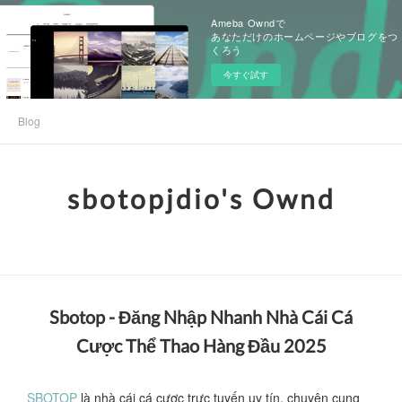
Ameba Owndで
あなただけのホームページやブログをつ
くろう
今すぐ試す
Blog
sbotopjdio's Ownd
Sbotop - Đăng Nhập Nhanh Nhà Cái Cá
Cược Thể Thao Hàng Đầu 2025
SBOTOP
là nhà cái cá cược trực tuyến uy tín, chuyên cung