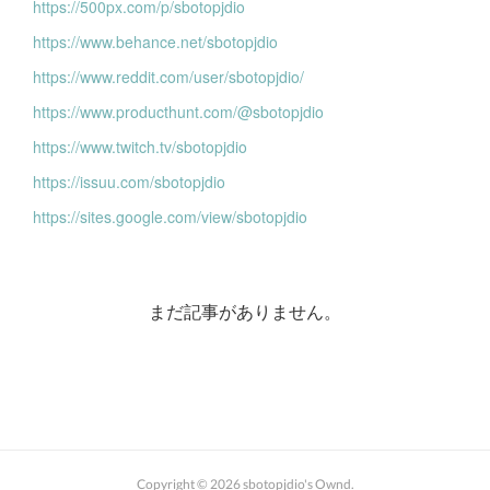
https://500px.com/p/sbotopjdio
https://www.behance.net/sbotopjdio
https://www.reddit.com/user/sbotopjdio/
https://www.producthunt.com/@sbotopjdio
https://www.twitch.tv/sbotopjdio
https://issuu.com/sbotopjdio
https://sites.google.com/view/sbotopjdio
まだ記事がありません。
Copyright ©
2026
sbotopjdio's Ownd
.